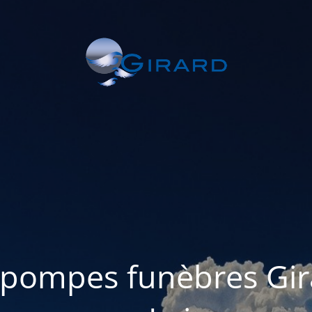
 pompes funèbres Gi