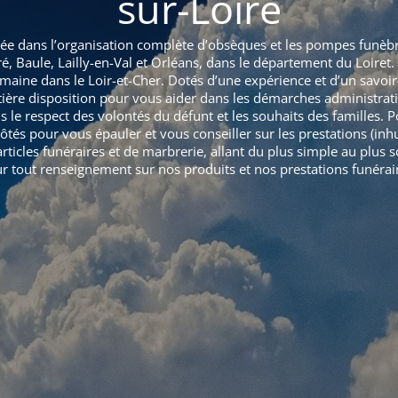
sur-Loire
lisée dans l’organisation complète d’obsèques et les pompes funèb
ré, Baule, Lailly-en-Val et Orléans, dans le département du Loir
aine dans le Loir-et-Cher. Dotés d’une expérience et d’un savoir
tière disposition pour vous aider dans les démarches administrat
le respect des volontés du défunt et les souhaits des familles. P
tés pour vous épauler et vous conseiller sur les prestations (inh
icles funéraires et de marbrerie, allant du plus simple au plus s
ur tout renseignement sur nos produits et nos prestations funérai