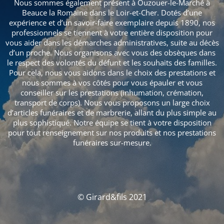
Nous sommes également présent à Ouzouer-le-Marché à
Beauce la Romaine dans le Loir-et-Cher. Dotés d’une
expérience et d’un savoir-faire exemplaire depuis 1890, nos
professionnels se tiennent à votre entière disposition pour
vous aider dans les démarches administratives, suite au décès
d’un proche. Nous organisons avec vous des obsèques dans
le respect des volontés du défunt et les souhaits des familles.
Pour cela, nous vous aidons dans le choix des prestations et
nous sommes à vos côtés pour vous épauler et vous
conseiller sur les prestations (inhumation, crémation,
transport de corps). Nous vous proposons un large choix
d’articles funéraires et de marbrerie, allant du plus simple au
plus sophistiqué. Notre équipe se tient à votre disposition
pour tout renseignement sur nos produits et nos prestations
funéraires sur-mesure.
© Girard&fils 2021