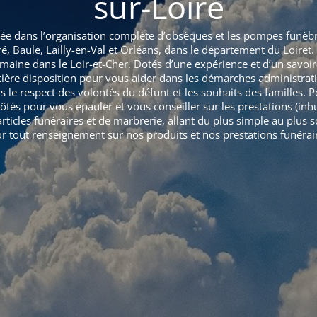
sur-Loire
lisée dans l’organisation complète d’obsèques et les pompes funèb
ré, Baule, Lailly-en-Val et Orléans, dans le département du Loir
aine dans le Loir-et-Cher. Dotés d’une expérience et d’un savoir
tière disposition pour vous aider dans les démarches administrat
le respect des volontés du défunt et les souhaits des familles. P
tés pour vous épauler et vous conseiller sur les prestations (inh
icles funéraires et de marbrerie, allant du plus simple au plus s
ur tout renseignement sur nos produits et nos prestations funérai