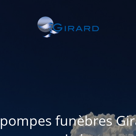
 pompes funèbres Gi